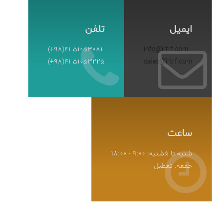
ایمیل
تلفن
(+98)41 51053081
info@irtrf.com
(+98)41 51053225
sales@irtrf.com
ساعت
شنبه تا ۵شنبه: 9:00 - 18:00
جمعه:‌ تعطیل