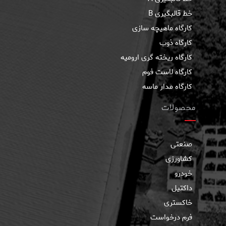
خط قالبگیری B
كارگاه ماهيچه سازی
کارگاه ذوب
کارگاه ریخته گری ارومیه
کارگاه لاست فوم
کارگاه مدار ماسه
محصولات
صنعتی
کشاورزی
خودرو
داکتیل
خاکستری
فرم درخواست