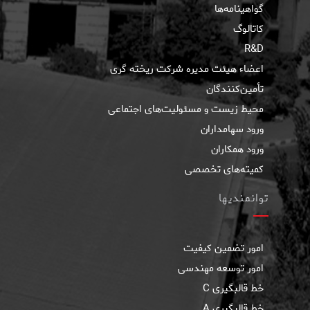
گواهینامه‌ها
کاتالوگ
R&D
اعضاء هیئت مدیره شرکت ریخته گری
تأمین‌کنندگان
محیط زیست و مسئولیت‌های اجتماعی
ورود سهامداران
ورود همکاران
کمیته‌های تخصصی
توانمندیها
امور تضمین کیفیت
امور توسعه مهندسی
خط قالبگيری C
خط قالبگیری A