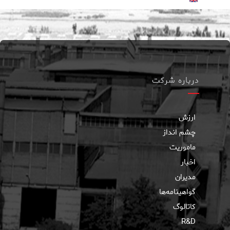
درباره شرکت
ارزش
چشم انداز
ماموریت
اخبار
مدیران
گواهینامه‌ها
کاتالوگ
R&D