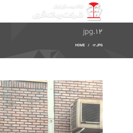
Skip to main content
12.jpg
You are here
HOME
/
12.JPG