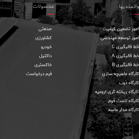
وانمندیها
محصولات
امور تضمین کیفیت
صنعتی
امور توسعه مهندسی
کشاورزی
خط قالبگيری C
خودرو
خط قالبگیری A
داکتیل
خط قالبگیری B
خاکستری
كارگاه ماهيچه سازی
فرم درخواست
کارگاه ذوب
کارگاه ریخته گری ارومیه
کارگاه لاست فوم
کارگاه مدار ماسه